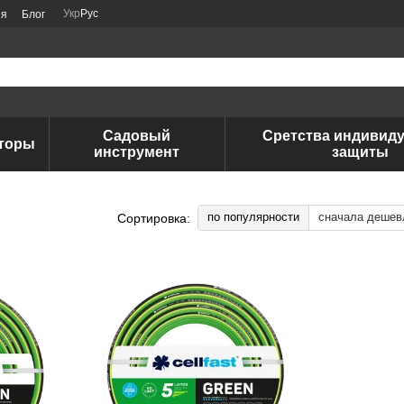
Укр
Рус
ия
Блог
Садовый
Сретства индивид
аторы
инструмент
защиты
по популярности
сначала дешев
Сортировка: