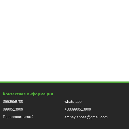
Контактная информация
0663659700
whats-app
0990513909
+380990513909
archey.shoes@gmail.com
Перезвонить вам?