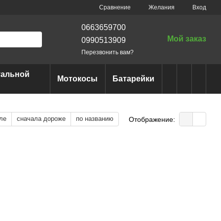
Сравнение
Желания
Вход
0663659700
Мой заказ
0990513909
Перезвонить вам?
уальной
Мотокосы
Батарейки
ле
сначала дороже
по названию
Отображение: