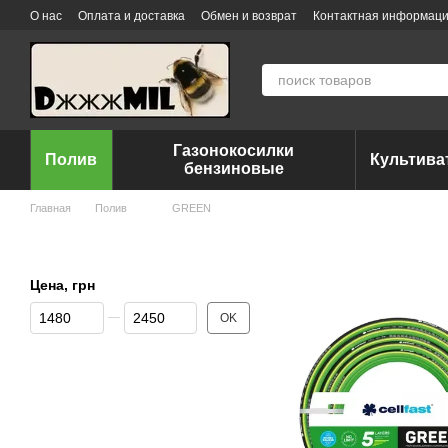
Перейти к основному контенту
О нас
Оплата и доставка
Обмен и возврат
Контактная информац
Газонокосилки
Полив
Культив
бензиновые
Главная
Полив
GREEN
Цена, грн
От Цена, грн
До Цена, грн
OK