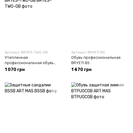
Артикул: BRYES-TWO-OB
Артикул: BRYETI BS
Утепленная
Обувь профессиональная
профессиональная обувь
BRYETI BS
BRYES-TWO-OB
1 070 грн
1 470 грн