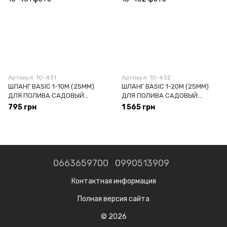
Артикул: 10-431
Артикул: 10-432
ШЛАНГ BASIC 1-10М (25ММ)
ШЛАНГ BASIC 1-20М (25ММ)
ДЛЯ ПОЛИВА САДОВЫЙ
ДЛЯ ПОЛИВА САДОВЫЙ
СELLFAST 10-431
СELLFAST 10-432
795 грн
1 565 грн
0663659700
0990513909
Контактная информация
Полная версия сайта
© 2026