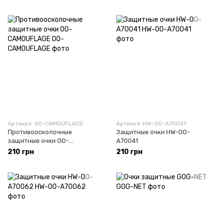
Артикул: OO-CAMOUFLAGE
Артикул: HW-OO-A70041
Противоосколочные
Защитные очки HW-OO-
защитные очки OO-
A70041
CAMOUFLAGE
210 грн
210 грн