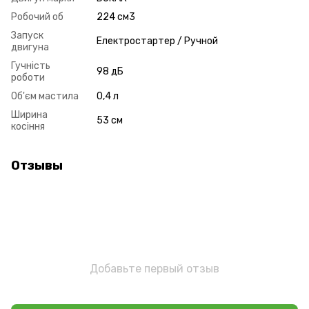
Робочий об
224 см3
Запуск
Електростартер / Ручной
двигуна
Гучність
98 дБ
роботи
Об'єм мастила
0,4 л
Ширина
53 см
косіння
Отзывы
Добавьте первый отзыв