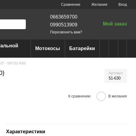
Сравнение
Желания
Вход
0663659700
Мой заказ
0990513909
Перезвонить вам?
уальной
Мотокосы
Батарейки
" - 5/8"(51-630)
0)
Артикул
51-630
К сравнению
В желания
Характеристики