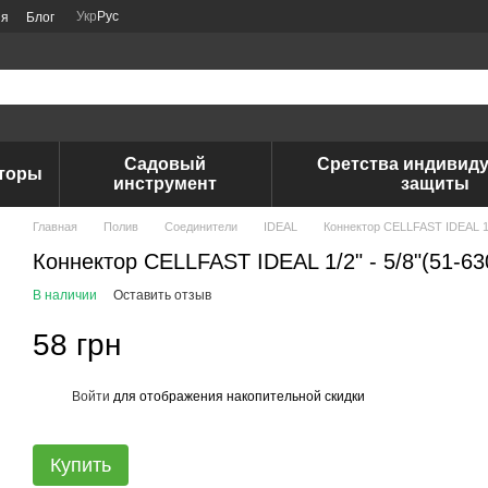
Укр
Рус
ия
Блог
Садовый
Сретства индивид
аторы
инструмент
защиты
Главная
Полив
Соединители
IDEAL
Коннектор CELLFAST IDEAL 1/2
Коннектор CELLFAST IDEAL 1/2" - 5/8"(51-63
В наличии
Оставить отзыв
58 грн
Войти
для отображения накопительной скидки
%
Купить