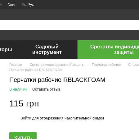
Укр
Рус
ия
Блог
Садовый
Сретства индивид
аторы
инструмент
защиты
Главная
Сретства индивидуальной защиты
Перчатки рабочие
С пок
Перчатки рабочие RBLACKFOAM
Перчатки рабочие RBLACKFOAM
В наличии
Оставить отзыв
115 грн
Войти
для отображения накопительной скидки
%
Купить