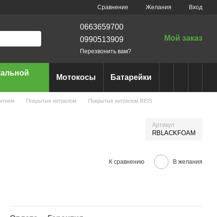
Сравнение
Желания
Вход
0663659700
Мой заказ
0990513909
Перезвонить вам?
уальной
Мотокосы
Батарейки
ритием
Покрытые нитрилом
Покрытые нитрилом REIS
Артикул
RBLACKFOAM
К сравнению
В желания