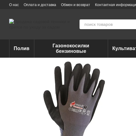
Перейти к основному контенту
О нас
Оплата и доставка
Обмен и возврат
Контактная информац
Газонокосилки
Полив
Культив
бензиновые