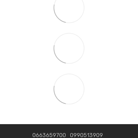
0663659700
0990513909