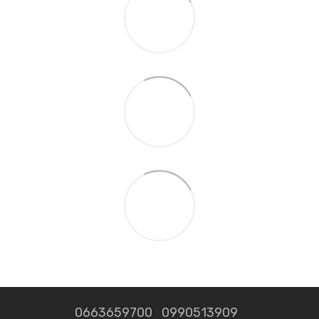
0663659700
0990513909