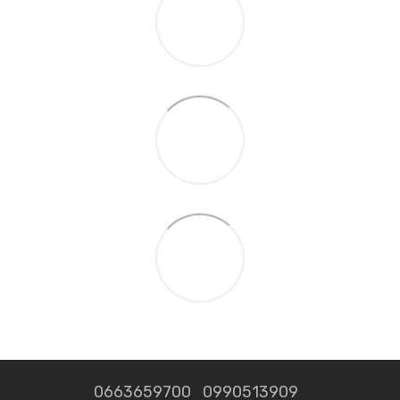
0663659700
0990513909