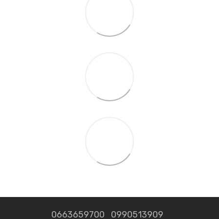
0663659700
0990513909