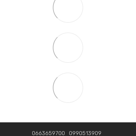
0663659700
0990513909