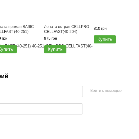
пата прямая BASIC
Лопата острая CELLPRO
810 грн
LLFAST (40-251)
CELLFAST(40-204)
 грн
975 грн
Купить
Купить
Купить
рий
Войти с помощью