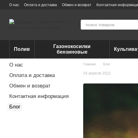
Перейти к основному контенту
О нас
Оплата и доставка
Обмен и возврат
Контактная информац
Газонокосилки
Полив
Культив
бензиновые
О нас
Главная
Блог
24 апреля 2022
Оплата и доставка
Обмен и возврат
Контактная информация
Блог