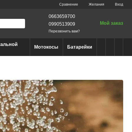
Сравнение
Желания
Вход
0663659700
Мой заказ
0990513909
Перезвонить вам?
уальной
Мотокосы
Батарейки