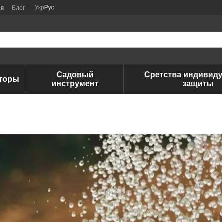
Укр
Рус
ия
Блог
Садовый
Сретства индивид
аторы
инструмент
защиты