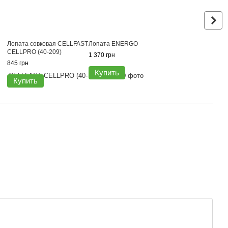
Лопата совковая CELLFAST
Лопата ENERGO
CELLPRO (40-209)
1 370 грн
845 грн
Купить
Купить