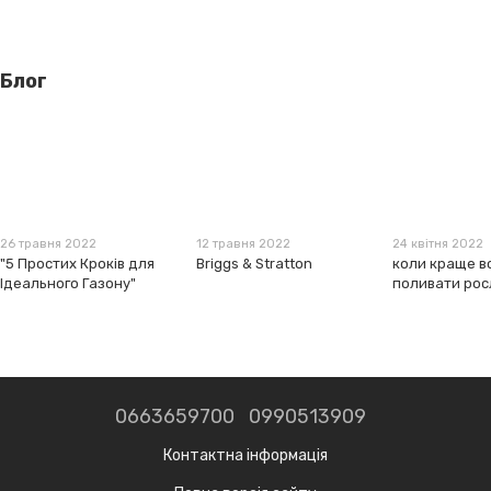
Блог
26 травня 2022
12 травня 2022
24 квітня 2022
"5 Простих Кроків для
Briggs & Stratton
коли краще в
Ідеального Газону"
поливати ро
0663659700
0990513909
Контактна інформація