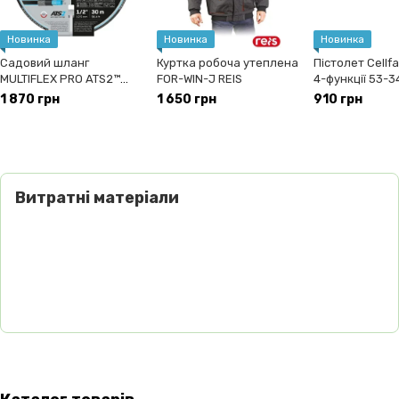
Новинка
Новинка
Новинка
Садовий шланг
Куртка робоча утеплена
Пістолет Cellf
MULTIFLEX PRO ATS2™
FOR-WIN-J REIS
4-функції 5
1/2" 30 м 13-801
1 870 грн
1 650 грн
910 грн
Витратні матеріали