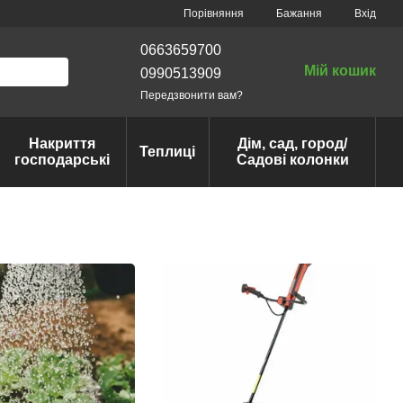
Порівняння
Бажання
Вхід
0663659700
Мій кошик
0990513909
Передзвонити вам?
Накриття
Дім, сад, город/
Теплиці
господарські
Садові колонки