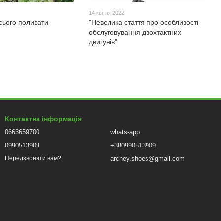
14 квітня 2022
сього поливати
"Невелика стаття про особливості
обслуговування двохтактних
двигунів"
Контактна інформація
0663659700
whats-app
0990513909
+380990513909
archey.shoes@gmail.com
Передзвонити вам?