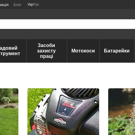
Укр
Рус
мація
Блог
Засоби
адовий
захисту
Мотокоси
Батарейки
струмент
праці