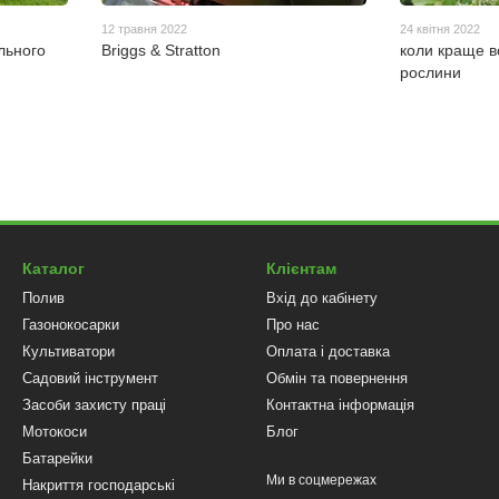
12 травня 2022
24 квітня 2022
льного
Briggs & Stratton
коли краще в
рослини
Каталог
Клієнтам
Полив
Вхід до кабінету
Газонокосарки
Про нас
Культиватори
Оплата і доставка
Садовий інструмент
Обмін та повернення
Засоби захисту праці
Контактна інформація
Мотокоси
Блог
Батарейки
Ми в соцмережах
Накриття господарські