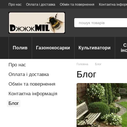
Перейти до основного контенту
Про нас
Оплата і доставка
Обмін та повернення
Контактна інфор
С
Полив
Газонокосарки
Культиватори
ін
Про нас
Головна
Блог
Блог
Оплата і доставка
Обмін та повернення
Контактна інформація
Блог