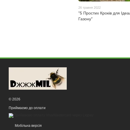
26 травня 2022
"5 Простих Кроків для Ідеа
Газону"
© 2026
Приймаємо до оплати
Мобільна версія