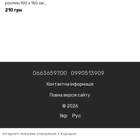
рослин 100 x 150 см
MAAN(7326)
210 грн
0663659700
0990513909
Контактна інформація
Повна версія сайту
© 2026
Укр
Рус
Інтернет-магазин створений з Хорошоп