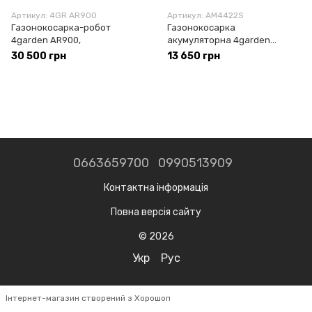
Артикул: 4GR AR900
Артикул: AM4422S
Газонокосарка-робот
Газонокосарка
4garden AR900,
акумуляторна 4garden
AM4422S
30 500 грн
13 650 грн
0663659700
0990513909
Контактна інформація
Повна версія сайту
© 2026
Укр
Рус
Інтернет-магазин створений з Хорошоп