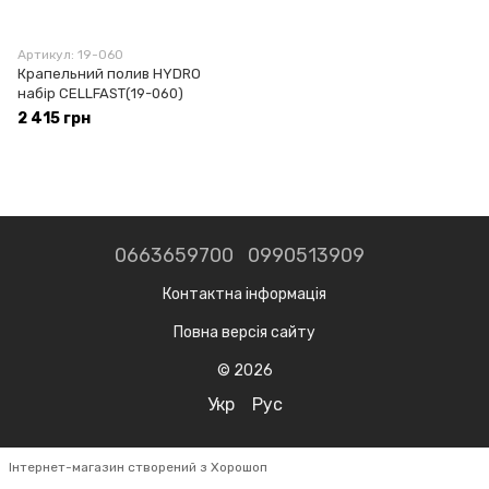
Артикул: 19-060
Крапельний полив HYDRO
набір CELLFAST(19-060)
2 415 грн
0663659700
0990513909
Контактна інформація
Повна версія сайту
© 2026
Укр
Рус
Інтернет-магазин створений з Хорошоп