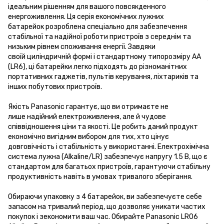
ідеальним рішенням для вашого повсякденного
енергоживлення. Ця серія економічних лужних
батарейок розроблена спеціально для забезпечення
стабільної та надійної роботи пристроїв з середнім та
низьким рівнем споживання енергії. Завдяки
своїй циліндричній формі і стандартному типорозміру AA
(LR6), ці батарейки легко підходять до різноманітних
портативних гаджетів, пультів керування, ліхтариків та
інших побутових пристроїв.
Якість Panasonic гарантує, що ви отримаєте не
лише надійний електроживлення, але й чудове
співвідношення ціни та якості. Це робить даний продукт
економічно вигідним вибором для тих, хто цінує
довговічність і стабільність у використанні. Електрохімічна
система лужна (Alkaline/LR) забезпечує напругу 1.5 В, що є
стандартом для багатьох пристроїв, гарантуючи стабільну
продуктивність навіть в умовах тривалого зберігання.
Обираючи упаковку з 4 батарейок, ви забезпечуєте себе
запасом на тривалий період, що дозволяє уникати частих
покупок і зекономити ваш час. Обирайте Panasonic LR06