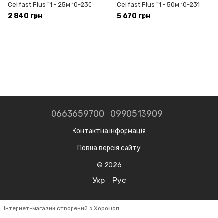
Сellfast Plus "1 - 25м 10-230
Сellfast Plus "1 - 50м 10-231
2 840 грн
5 670 грн
0663659700
0990513909
Контактна інформація
Повна версія сайту
© 2026
Укр
Рус
Інтернет-магазин створений з Хорошоп