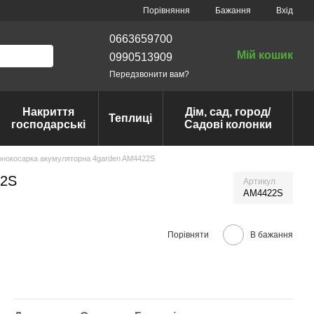
Порівняння
Бажання
Вхід
0663659700
Мій кошик
0990513909
Передзвонити вам?
Накриття
Дім, сад, город/
Теплиці
господарські
Садові колонки
онокосарка акумуляторна 4garden AM4422S
22S
Артикул
AM4422S
Порівняти
В бажання