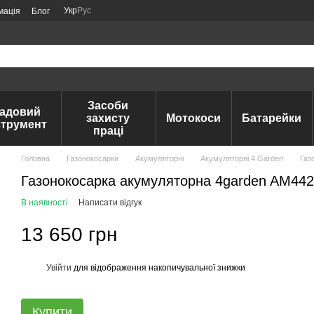
Укр
Рус
мація
Блог
Засоби
адовий
захисту
Мотокоси
Батарейки
струмент
праці
Головна
Газонокосарки
Акумуляторні
Акумуляторні 4 Garden
Газ
Газонокосарка акумуляторна 4garden AM44
В наявності
Написати відгук
13 650 грн
Увійти
для відображення накопичувальної знижки
%
Купити