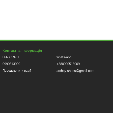
Контактна інформація
0663659700
whats-app
0990513909
+380990513909
archey.shoes@gmail.com
Передзвонити вам?