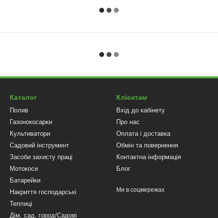
Каталог
Клієнтам
Полив
Вхід до кабінету
Газонокосарки
Про нас
Культиватори
Оплата і доставка
Садовий інструмент
Обмін та повернення
Засоби захисту праці
Контактна інформація
Мотокоси
Блог
Батарейки
Ми в соцмережах
Накриття господарські
Теплиці
Дім, сад, город/Садові