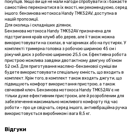
покупців. Якщо ви ще не мали нагоди спробувати їх і бажаєте
самостійно переконатися в їх якості, ми рекомендуємо, серед
іншого: бензинова мотокоса Handy TMK52AV, доступна в
нашій пропозиції.
Для околиць і складніших ділянок.
Бензинова мотокоса Handy TMK52AV призначена для
підстригання країв клумб або дерев, але її також можна
використовувати на схилах, в чагарниках або на пустирях. У
комплекті тримерна головка з робочою шириною 45 см і
ріжучий диск з робочою шириною 25,5 см. Ефективна робота
пристрою можлива завдяки двотактному двигуну об'ємом
52 см3. Для приготування масляно-бензинової суміші ви
будете використовувати спеціальну ємність, що входить в
комплект. Крім того, в комплект також входять джгути, що
підвищують комфорт використання пристрою, а також
свічковий ключ. Бензинова мотокоса Handy TMK52AV є не
тільки дуже ефективним пристроєм, але й розробленим для
забезпечення максимально можливого комфорту під час
роботи - про це свідчать, серед іншого, антивібраційна ручка
використовується виробником і вага 8,5 кг.
Відгуки