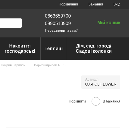
Порівняння
Бажання
Вхід
0663659700
Мій кошик
0990513909
Передзвонити вам?
Накриття
Дім, сад, город/
Теплиці
господарські
Садові колонки
Покриті нітрилом
Покриті нітрилом REIS
Артикул
OX-POLIFLOWER
Порівняти
В бажання