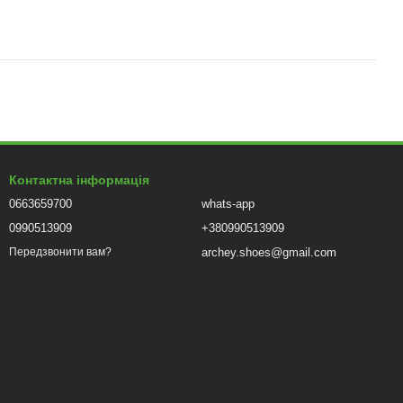
Контактна інформація
0663659700
whats-app
0990513909
+380990513909
archey.shoes@gmail.com
Передзвонити вам?