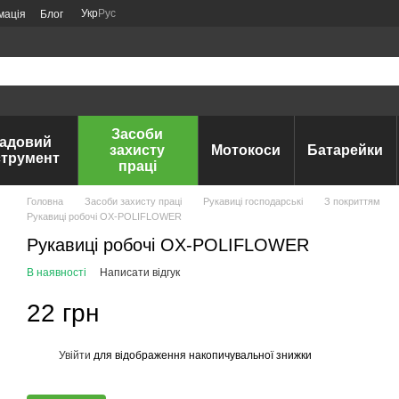
Укр
Рус
мація
Блог
Засоби
адовий
захисту
Мотокоси
Батарейки
струмент
праці
Головна
Засоби захисту праці
Рукавиці господарські
З покриттям
Рукавиці робочі OX-POLIFLOWER
Рукавиці робочі OX-POLIFLOWER
В наявності
Написати відгук
22 грн
Увійти
для відображення накопичувальної знижки
%