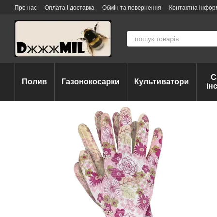
Перейти до основного контенту
Про нас
Оплата і доставка
Обмін та повернення
Контактна інфор
С
Полив
Газонокосарки
Культиватори
ін