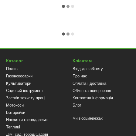
Каталог
Клієнтам
Полив
Вхід до кабінету
Газонокосарки
Про нас
Культиватори
Оплата і доставка
Садовий інструмент
Обмін та повернення
Засоби захисту праці
Контактна інформація
Мотокоси
Блог
Батарейки
Ми в соцмережах
Накриття господарські
Теплиці
Дім, сад, город/Садові