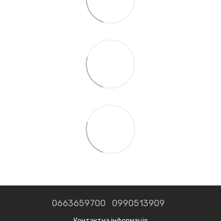
0663659700
0990513909
Контактна інформація