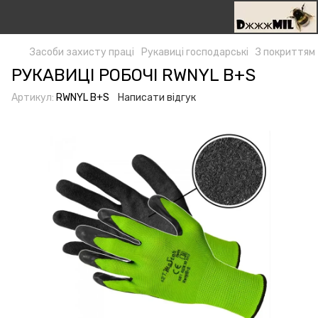
Засоби захисту праці
Рукавиці господарські
З покриттям
РУКАВИЦІ РОБОЧІ RWNYL B+S
Артикул:
RWNYL B+S
Написати відгук