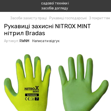
Засоби захисту праці
Рукавиці господарські
З покриттям
Рукавиці захисні NITROX MINT
нітрил Bradas
Артикул:
RWNM
Написати відгук