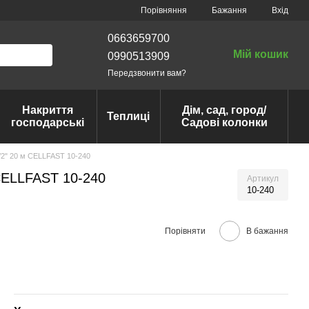
Порівняння
Бажання
Вхід
0663659700
Мій кошик
0990513909
Передзвонити вам?
Накриття
Дім, сад, город/
Теплиці
господарські
Садові колонки
2" 20 м CELLFAST 10-240
CELLFAST 10-240
Артикул
10-240
Порівняти
В бажання