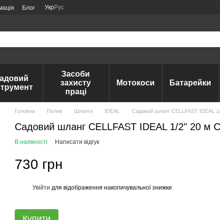
Укр
Рус
мація
Блог
Засоби
адовий
захисту
Мотокоси
Батарейки
струмент
праці
Головна
Полив
Шланги
IDEAL
Садовий шланг СELLFAST IDEAL 1/
Садовий шланг СELLFAST IDEAL 1/2" 20 м 
В наявності
Написати відгук
730 грн
Увійти
для відображення накопичувальної знижки
%
Купити