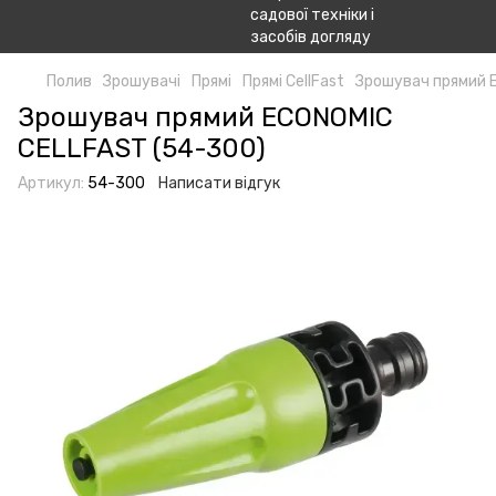
Полив
Зрошувачі
Прямі
Прямі CellFast
Зрошувач прямий 
Зрошувач прямий ECONOMIC
CELLFAST (54-300)
Артикул:
54-300
Написати відгук