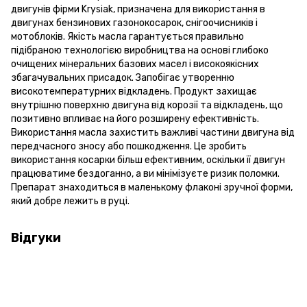
двигунів фірми Krysiak, призначена для використання в
двигунах бензинових газонокосарок, снігоочисників і
мотоблоків. Якість масла гарантується правильно
підібраною технологією виробництва на основі глибоко
очищених мінеральних базових масел і високоякісних
збагачувальних присадок. Запобігає утворенню
високотемпературних відкладень. Продукт захищає
внутрішню поверхню двигуна від корозії та відкладень, що
позитивно впливає на його розширену ефективність.
Використання масла захистить важливі частини двигуна від
передчасного зносу або пошкодження. Це зробить
використання косарки більш ефективним, оскільки її двигун
працюватиме бездоганно, а ви мінімізуєте ризик поломки.
Препарат знаходиться в маленькому флаконі зручної форми,
який добре лежить в руці.
Відгуки